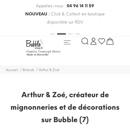
Appelez-nous :
04 96 14 11 59
 le
NOUVEAU
| Click & Collect en boutique
LIV
oldes
disponible sur RDV
rayo
Accueil
Brands
Arthur & Zoé
Arthur & Zoé, créateur de
mignonneries et de décorations
sur Bubble (7)