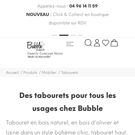
Appelez-nous :
04 96 14 11 59
 le
NOUVEAU
| Click & Collect en boutique
LIV
oldes
disponible sur RDV
rayo
Accueil
Produits
Mobilier
Tabourets
Des tabourets pour tous les
usages chez Bubble
Tabouret en bois naturel, en bois d'olivier et
laine dans un style bohème chic, tabouret haut,