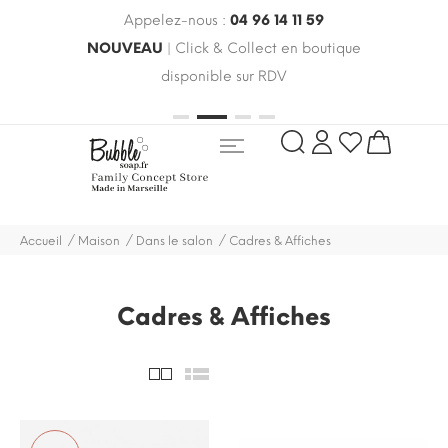
Appelez-nous :
04 96 14 11 59
 le
NOUVEAU
| Click & Collect en boutique
LIV
oldes
disponible sur RDV
rayo
Accueil
Maison
Dans le salon
Cadres & Affiches
Cadres & Affiches