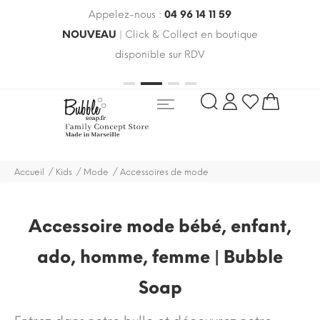
Appelez-nous :
04 96 14 11 59
 le
NOUVEAU
| Click & Collect en boutique
LIV
oldes
disponible sur RDV
rayo
Accueil
Kids
Mode
Accessoires de mode
Accessoire mode bébé, enfant,
ado, homme, femme | Bubble
Soap