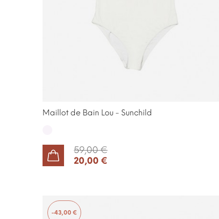
Maillot de Bain Lou - Sunchild
Off
White
59,00 €
20,00 €
AJOUTER AU PANIER
-43,00 €