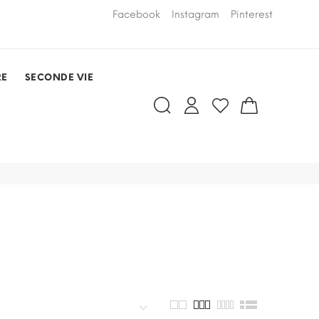
LIVRAISON PAR COURSIER OFFERTE
Facebook
Instagram
Pinterest
dans un rayo
RDV)
RE
SECONDE VIE