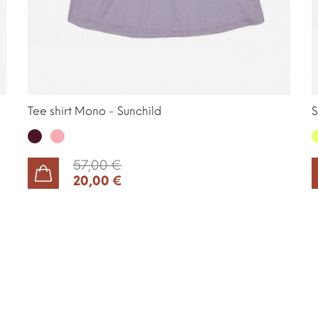
Tee shirt Mono - Sunchild
S
Tomette
Buvard
L
57,00 €
20,00 €
AJOUTER AU PANIER