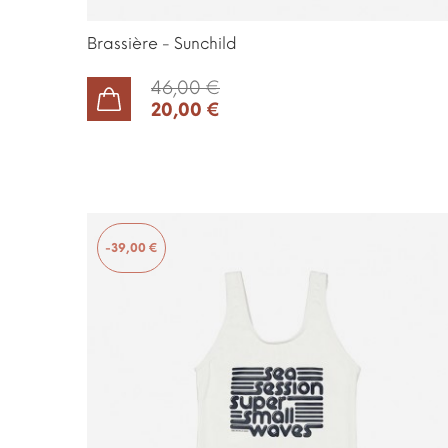
Brassière - Sunchild
46,00 €
20,00 €
AJOUTER AU PANIER
-39,00 €