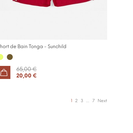
hort de Bain Tonga - Sunchild
imon
Laiton
65,00 €
20,00 €
AJOUTER AU PANIER
1
2
3
…
7
Next