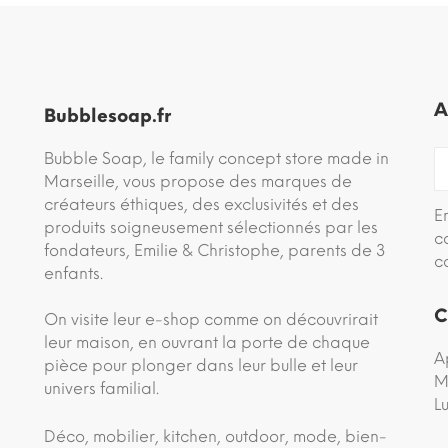
A
Bubblesoap.fr
Bubble Soap, le family concept store made in
Marseille, vous propose des marques de
créateurs éthiques, des exclusivités et des
E
produits soigneusement sélectionnés par les
c
fondateurs, Emilie & Christophe, parents de 3
c
enfants.
C
On visite leur e-shop comme on découvrirait
leur maison, en ouvrant la porte de chaque
A
pièce pour plonger dans leur bulle et leur
M
univers familial.
L
Déco, mobilier, kitchen, outdoor, mode, bien-