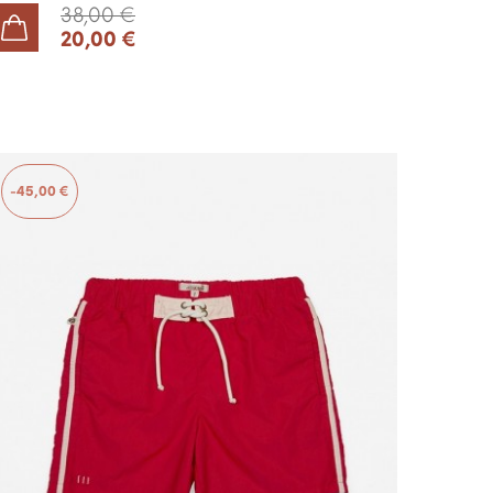
38,00 €
20,00 €
AJOUTER AU PANIER
-45,00 €