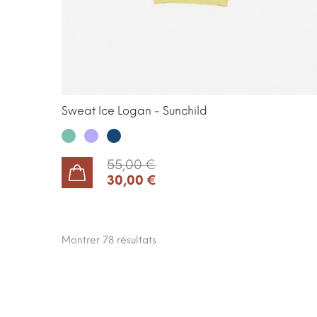
Sweat Ice Logan - Sunchild
Ice
Parme
Samourai
55,00 €
30,00 €
AJOUTER AU PANIER
Montrer 78
résultats