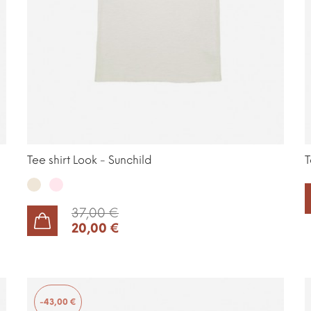
Tee shirt Look - Sunchild
T
Milk
Rose
pale
37,00 €
20,00 €
AJOUTER AU PANIER
-43,00 €