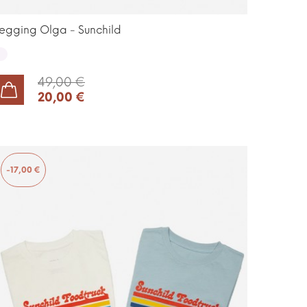
egging Olga - Sunchild
ff
hite
49,00 €
20,00 €
AJOUTER AU PANIER
-17,00 €