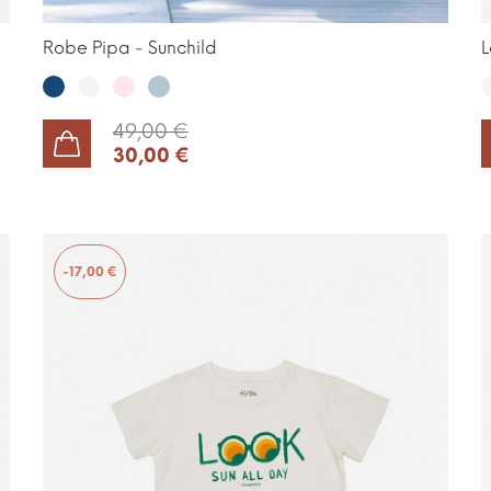
Robe Pipa - Sunchild
L
Samourai
Off
Rose
Lac
O
White
pale
W
49,00 €
30,00 €
AJOUTER AU PANIER
-17,00 €