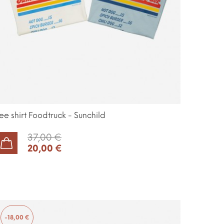
ee shirt Foodtruck - Sunchild
37,00 €
20,00 €
AJOUTER AU PANIER
-18,00 €