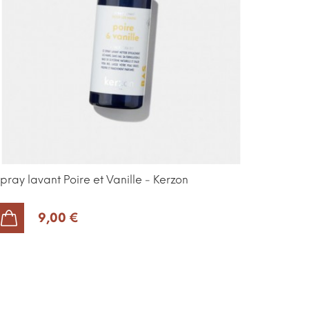
pray lavant Poire et Vanille - Kerzon
9,00 €
AJOUTER AU PANIER