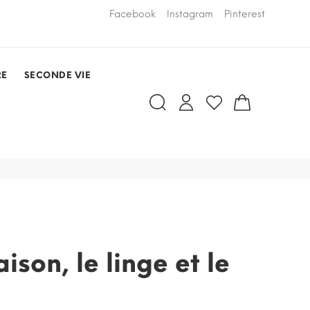
LIVRAISON PAR COURSIER OFFERTE
Facebook
Instagram
Pinterest
dans un rayo
RDV)
RE
SECONDE VIE
son, le linge et le