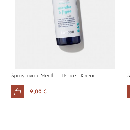
Spray lavant Menthe et Figue - Kerzon
S
9,00 €
AJOUTER AU PANIER