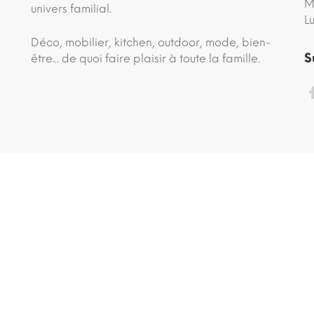
M
univers familial.
L
Déco, mobilier, kitchen, outdoor, mode, bien-
S
être... de quoi faire plaisir à toute la famille.
site conçu avec ♡ par
comedia.agency