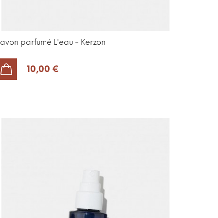
avon parfumé L'eau - Kerzon
10,00 €
AJOUTER AU PANIER