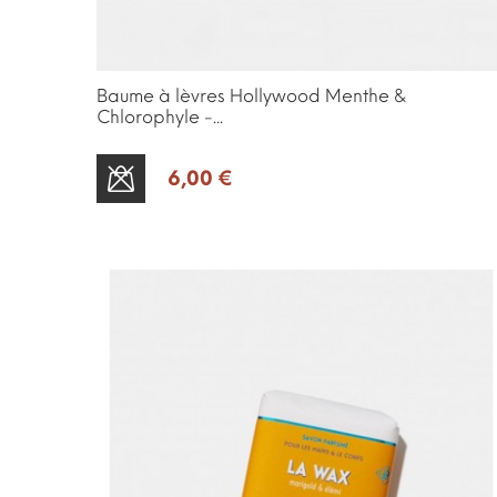
Baume à lèvres Hollywood Menthe &
Chlorophyle -...
6,00 €
SOLD OUT