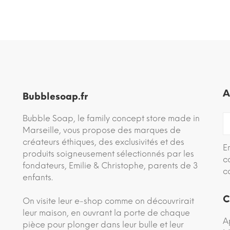
A
Bubblesoap.fr
Bubble Soap, le family concept store made in
Marseille, vous propose des marques de
créateurs éthiques, des exclusivités et des
E
produits soigneusement sélectionnés par les
c
fondateurs, Emilie & Christophe, parents de 3
c
enfants.
C
On visite leur e-shop comme on découvrirait
leur maison, en ouvrant la porte de chaque
A
pièce pour plonger dans leur bulle et leur