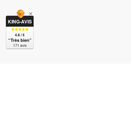
KING-AVIS
4.8 / 5
“Très bien”
171 avis
© 2017-2023 Bubble SAS. Tous droits réservés. Un 