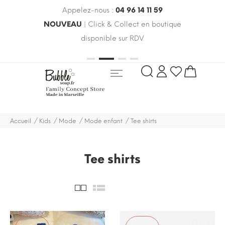
Appelez-nous :
04 96 14 11 59
 le
NOUVEAU
| Click & Collect en boutique
LIV
oldes
disponible sur RDV
rayo
Accueil
Kids
Mode
Mode enfant
Tee shirts
Tee shirts