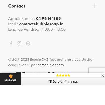
Contact
Appelez-nous :
04 96 14 11 59
Mail :
contact@bubblesoap.fr
Lundi au Vendredi : 10:00 - 18:00
© 2017-2023 Bubble SAS. Tous droits réservés. Un site
conçu avec ♡ par
comedia.agency
“Très bien”
KING-AVIS
171 avis
BACK TO TOP