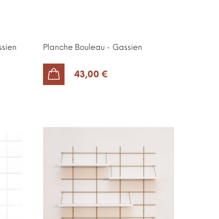
ssien
Planche Bouleau - Gassien
43,00 €
AJOUTER AU PANIER