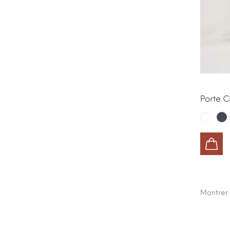
Porte C
No
Blanc
AJOUTER AU PANIER
Montrer