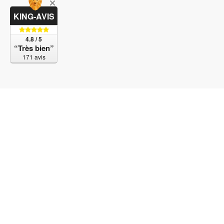
KING-AVIS
4.8 / 5
“Très bien”
171 avis
© 2017-2023 Bubble SAS. Tous droits réservés. Un 