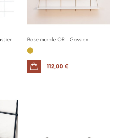
ssien
Base murale OR - Gassien
Or
112,00 €
AJOUTER AU PANIER