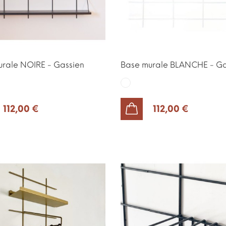
rale NOIRE - Gassien
Base murale BLANCHE - Ga
Blanc
112,00 €
112,00 €
AJOUTER AU PANIER