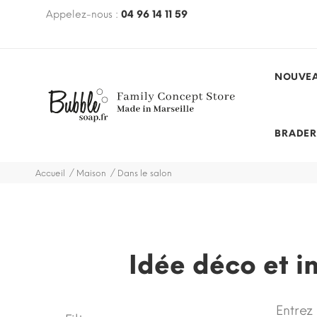
€ avec le code
Appelez-nous :
BUBBLEFREE
04 96 14 11 59
(hors mobilier, hors
des et promotions)
NOUVEA
BRADER
Accueil
Maison
Dans le salon
Idée déco et i
Entrez