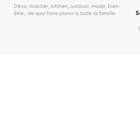
Déco, mobilier, kitchen, outdoor, mode, bien-
S
être... de quoi faire plaisir à toute la famille.
site conçu avec ♡ par
comedia.agency