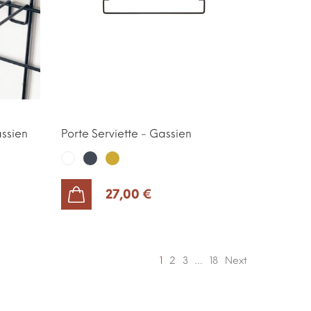
assien
Porte Serviette - Gassien
Noir
Or
Blanc
27,00 €
AJOUTER AU PANIER
1
2
3
…
18
Next