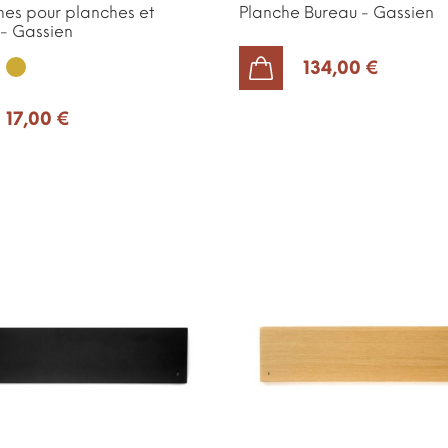
es pour planches et
Planche Bureau - Gassien
- Gassien
ir
Or
134,00 €
AJOUTER AU PANIER
17,00 €