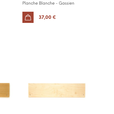
Planche Blanche - Gassien
37,00 €
AJOUTER AU PANIER