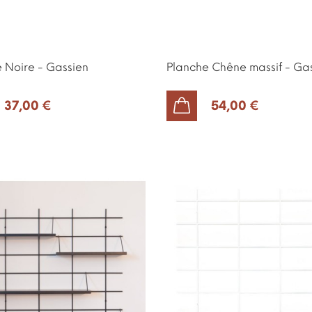
 Noire - Gassien
Planche Chêne massif - Ga
37,00 €
54,00 €
AJOUTER AU PANIER