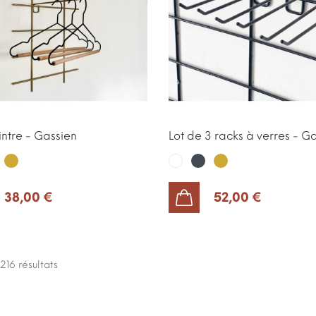
intre - Gassien
Lot de 3 racks à verres - G
ir
Or
Noir
Or
Blanc
38,00 €
52,00 €
AJOUTER AU PANIER
 216
résultats