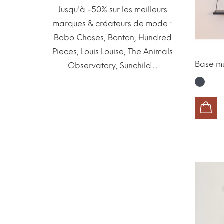
Jusqu'à -50% sur les meilleurs
marques & créateurs de mode :
Bobo Choses, Bonton, Hundred
Pieces, Louis Louise, The Animals
Base mu
Observatory, Sunchild....
Noir
AJOUTER AU PANIER