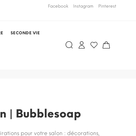
LIVRAISON PAR COURSIER OFFERTE
Facebook
Instagram
Pinterest
dans un rayo
RDV)
RE
SECONDE VIE
on | Bubblesoap
rations pour votre salon : décorations,