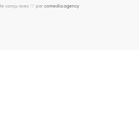
site conçu avec ♡ par
comedia.agency