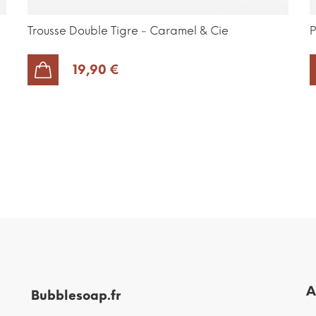
Trousse Double Tigre - Caramel & Cie
P
19,90 €
AJOUTER AU PANIER
A
Bubblesoap.fr