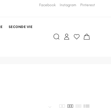
LIVRAISON PAR COURSIER OFFERTE
Facebook
Instagram
Pinterest
dans un rayo
RDV)
RE
SECONDE VIE