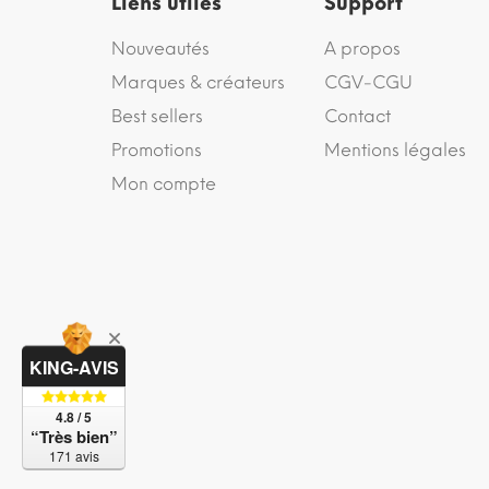
Liens utiles
Support
Nouveautés
A propos
Marques & créateurs
CGV-CGU
Best sellers
Contact
Promotions
Mentions légales
Mon compte
KING-AVIS
4.8 / 5
“Très bien”
171 avis