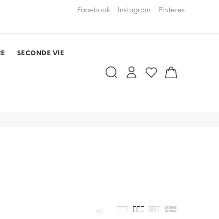
LIVRAISON PAR COURSIER OFFERTE
Facebook
Instagram
Pinterest
dans un rayo
RDV)
RE
SECONDE VIE