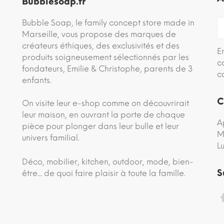
Bubblesoap.fr
Bubble Soap, le family concept store made in
Marseille, vous propose des marques de
créateurs éthiques, des exclusivités et des
E
produits soigneusement sélectionnés par les
c
fondateurs, Emilie & Christophe, parents de 3
c
enfants.
C
On visite leur e-shop comme on découvrirait
leur maison, en ouvrant la porte de chaque
A
pièce pour plonger dans leur bulle et leur
M
univers familial.
L
Déco, mobilier, kitchen, outdoor, mode, bien-
S
être... de quoi faire plaisir à toute la famille.