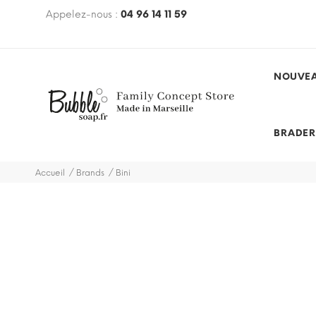
€ avec le code
Appelez-nous :
BUBBLEFREE
04 96 14 11 59
(hors mobilier, hors
des et promotions)
NOUVEA
BRADER
Accueil
Brands
Bini