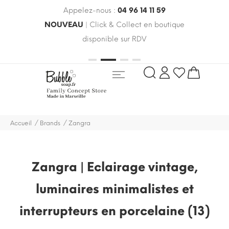
Appelez-nous :
04 96 14 11 59
 le
NOUVEAU
| Click & Collect en boutique
LIV
oldes
disponible sur RDV
rayo
Accueil
Brands
Zangra
Zangra | Eclairage vintage,
luminaires minimalistes et
interrupteurs en porcelaine (13)