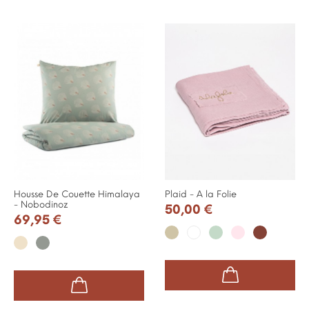
Housse De Couette Himalaya
Plaid - A la Folie
- Nobodinoz
50,00 €
69,95 €
Taupe
Vert
Rose
Brique
Blanc
Cream
Antique
d'eau
pale
Green