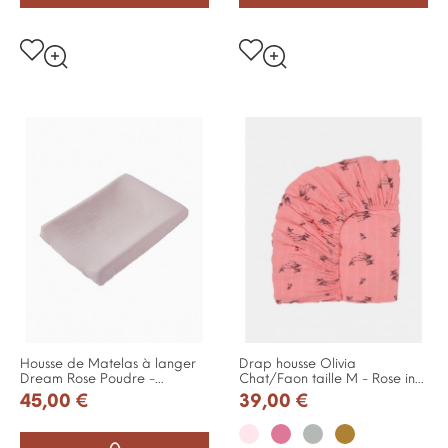
Housse de Matelas à langer
Drap housse Olivia
Dream Rose Poudre -...
Chat/Faon taille M - Rose in...
45,00 €
39,00 €
Rose
Pink
Bleu
Cassonade