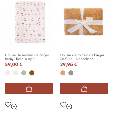
Housse de matelas à langer
Housse de matelas à langer
fanny- Rose in april
So Cute - Nobodinoz
39,00 €
29,95 €
Rose
Écru
Bleu
Cumin
Caramel
Antique
pale
Nuage
Green