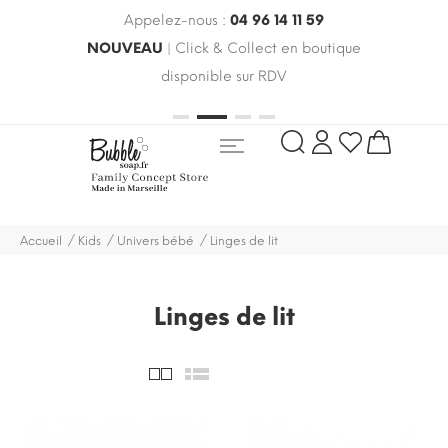
Appelez-nous :
04 96 14 11 59
 le
NOUVEAU
| Click & Collect en boutique
LIV
oldes
disponible sur RDV
rayo
Accueil
Kids
Univers bébé
Linges de lit
Linges de lit