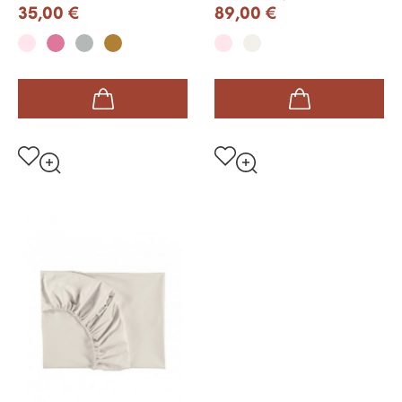
35,00 €
89,00 €
Rose
Pink
Bleu
Cassonade
Rose
Ecrue
pale
Nuage
pale