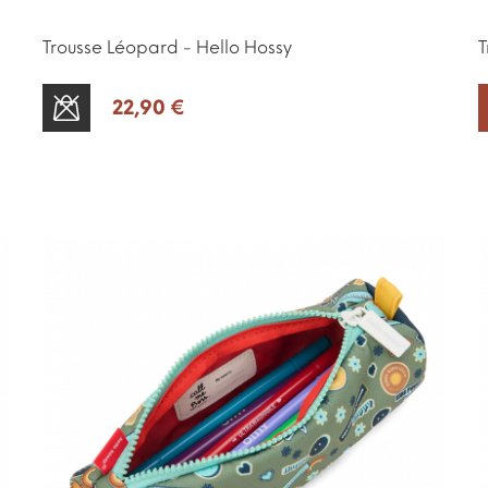
Trousse Léopard - Hello Hossy
T
22,90 €
SOLD OUT