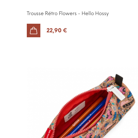
Trousse Rétro Flowers - Hello Hossy
22,90 €
AJOUTER AU PANIER