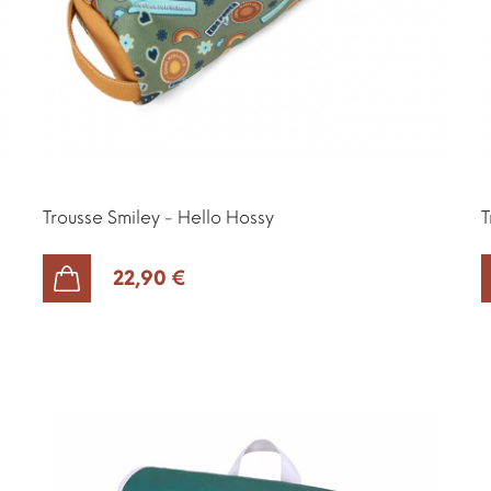
Trousse Smiley - Hello Hossy
T
22,90 €
AJOUTER AU PANIER