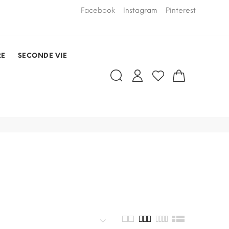
LIVRAISON PAR COURSIER OFFERTE
Facebook
Instagram
Pinterest
dans un rayo
RDV)
RE
SECONDE VIE