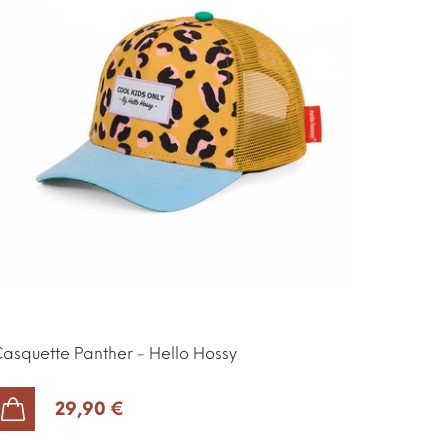
asquette Panther - Hello Hossy
29,90 €
AJOUTER AU PANIER