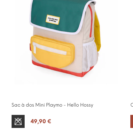
Sac à dos Mini Playmo - Hello Hossy
C
49,90 €
SOLD OUT