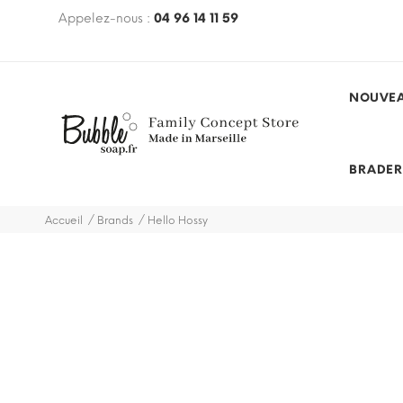
€ avec le code
Appelez-nous :
BUBBLEFREE
04 96 14 11 59
(hors mobilier, hors
des et promotions)
NOUVEA
BRADER
Accueil
Brands
Hello Hossy