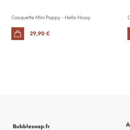
Casquette Mini Poppy - Hello Hossy
C
29,90 €
AJOUTER AU PANIER
A
Bubblesoap.fr