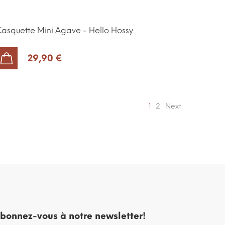
asquette Mini Agave - Hello Hossy
29,90 €
AJOUTER AU PANIER
1
2
Next
bonnez-vous à notre newsletter!