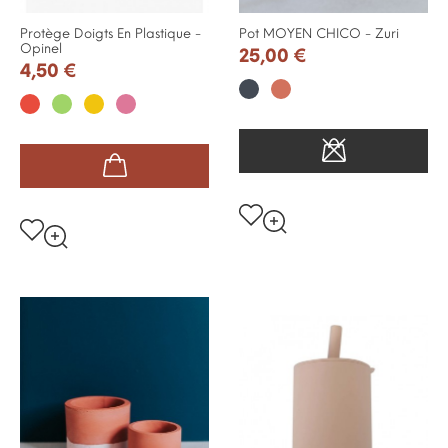
Protège Doigts En Plastique -
Pot MOYEN CHICO - Zuri
Opinel
25,00 €
4,50 €
Noir
Terracotta
Rouge
Vert
Jaune
Pink