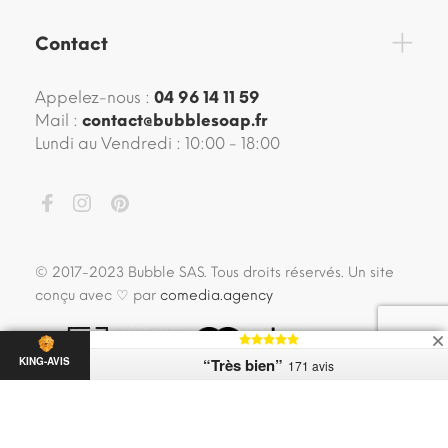
Contact
Appelez-nous :
04 96 14 11 59
Mail :
contact@bubblesoap.fr
Lundi au Vendredi : 10:00 - 18:00
© 2017-2023 Bubble SAS. Tous droits réservés. Un site
conçu avec ♡ par
comedia.agency
“Très bien”
KING-AVIS
171 avis