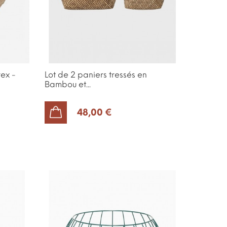
rex -
Lot de 2 paniers tressés en
Bambou et...
48,00 €
AJOUTER AU PANIER