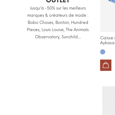
OUTLET
Jusqu'à -50% sur les meilleurs
marques & créateurs de mode :
Bobo Choses, Bonton, Hundred
Pieces, Louis Louise, The Animals
Observatory, Sunchild....
Caisse
Aykasa
Blue
AJOUTER AU PANIER