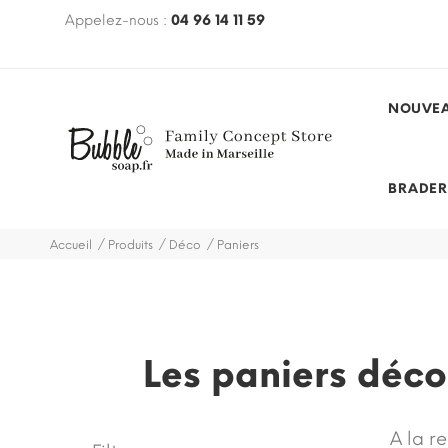
€ avec le code
Appelez-nous :
BUBBLEFREE
04 96 14 11 59
(hors mobilier, hors
des et promotions)
NOUVEA
BRADER
Accueil
Produits
Déco
Paniers
Les paniers déco
A la r