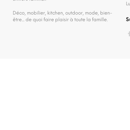
L
Déco, mobilier, kitchen, outdoor, mode, bien-
S
être... de quoi faire plaisir à toute la famille.
site conçu avec ♡ par
comedia.agency