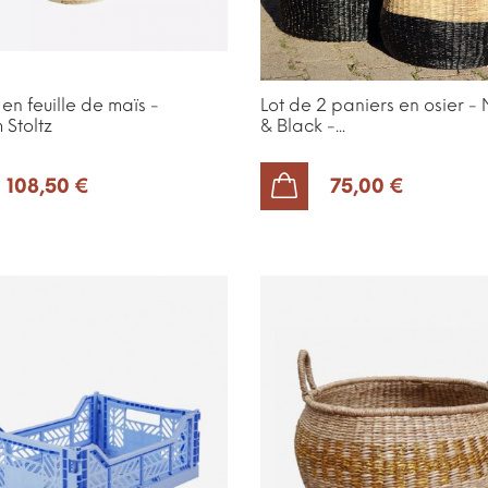
en feuille de maïs -
Lot de 2 paniers en osier - 
Stoltz
& Black -...
108,50 €
75,00 €
AJOUTER AU PANIER