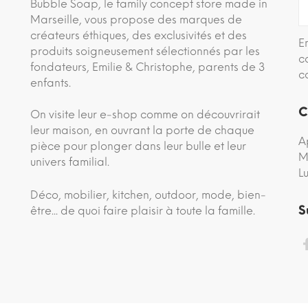
Bubble Soap, le family concept store made in
Marseille, vous propose des marques de
créateurs éthiques, des exclusivités et des
E
produits soigneusement sélectionnés par les
c
fondateurs, Emilie & Christophe, parents de 3
c
enfants.
C
On visite leur e-shop comme on découvrirait
leur maison, en ouvrant la porte de chaque
A
pièce pour plonger dans leur bulle et leur
M
univers familial.
L
Déco, mobilier, kitchen, outdoor, mode, bien-
S
être... de quoi faire plaisir à toute la famille.