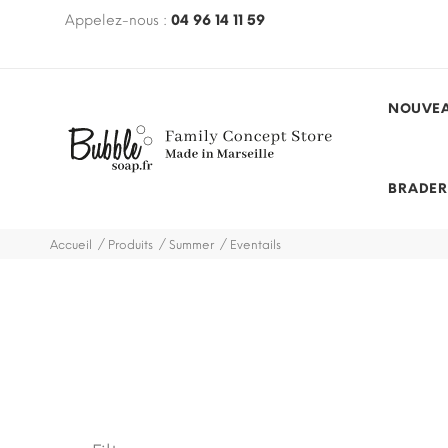
€ avec le code
Appelez-nous :
BUBBLEFREE
04 96 14 11 59
(hors mobilier, hors
des et promotions)
NOUVEA
BRADER
Accueil
Produits
Summer
Eventails