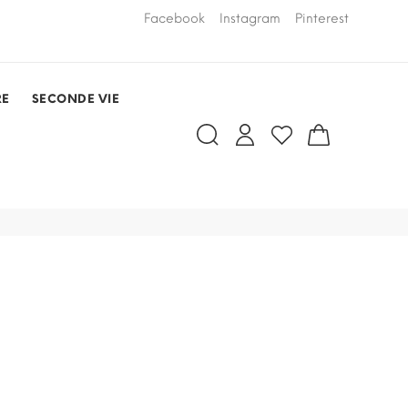
LIVRAISON PAR COURSIER OFFERTE
Facebook
Instagram
Pinterest
dans un rayo
RDV)
RE
SECONDE VIE