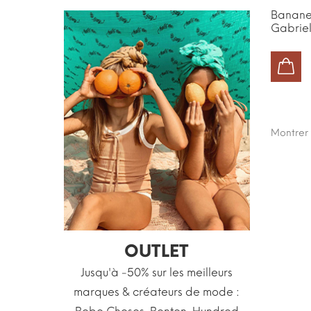
Banane
Gabriell
AJOUTER AU PANIER
Montrer
OUTLET
Jusqu'à -50% sur les meilleurs
marques & créateurs de mode :