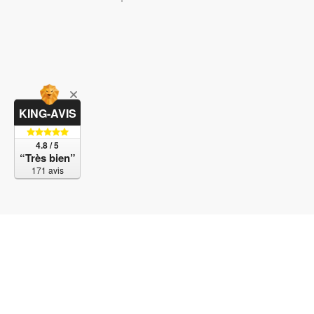
KING-AVIS
4.8 / 5
“Très bien”
171 avis
© 2017-2023 Bubble SAS. Tous droits réservés. Un 