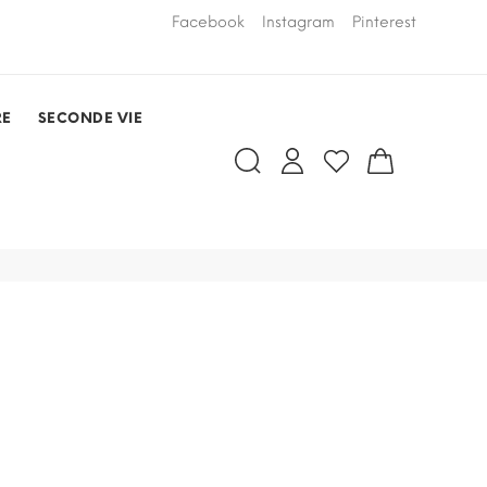
LIVRAISON PAR COURSIER OFFERTE
Facebook
Instagram
Pinterest
dans un rayo
RDV)
RE
SECONDE VIE