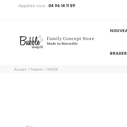
€ avec le code
Appelez-nous :
BUBBLEFREE
04 96 14 11 59
(hors mobilier, hors
des et promotions)
NOUVEA
BRADER
Accueil
Parents
MODE