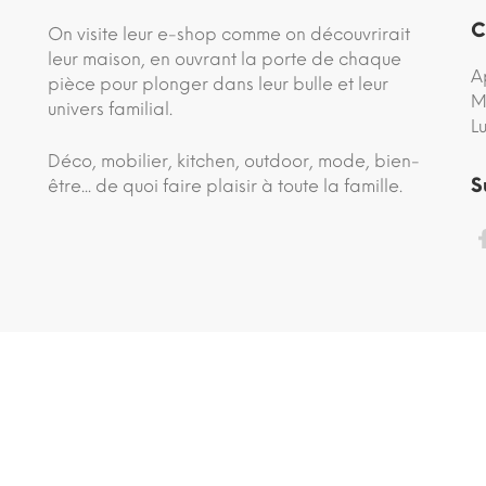
C
On visite leur e-shop comme on découvrirait
leur maison, en ouvrant la porte de chaque
A
pièce pour plonger dans leur bulle et leur
M
univers familial.
L
Déco, mobilier, kitchen, outdoor, mode, bien-
S
être... de quoi faire plaisir à toute la famille.
site conçu avec ♡ par
comedia.agency