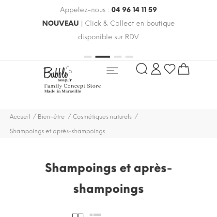
Appelez-nous :
04 96 14 11 59
 le
NOUVEAU
| Click & Collect en boutique
LIV
oldes
disponible sur RDV
rayo
Accueil
Bien-être
Cosmétiques naturels
Shampoings et après-shampoings
Shampoings et après-
shampoings