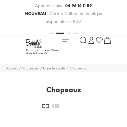
Appelez-nous :
04 96 14 11 59
 le
NOUVEAU
| Click & Collect en boutique
LIV
oldes
disponible sur RDV
rayo
Accueil
Vacances
Dans le sable
Chapeaux
Chapeaux