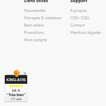
Liens utiles
Support
Nouveautés
A propos
Marques & créateurs
CGV-CGU
Best sellers
Contact
Promotions
Mentions légales
Mon compte
KING-AVIS
4.8 / 5
“Très bien”
171 avis