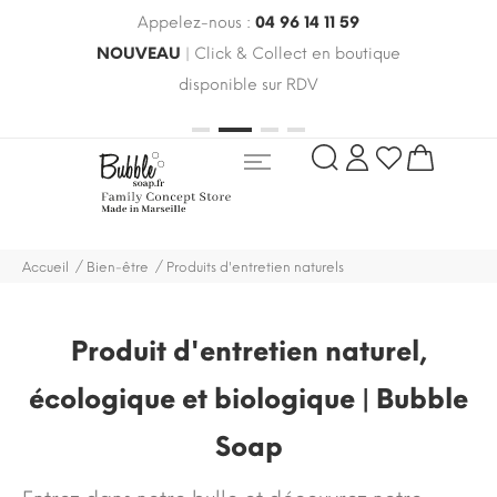
Appelez-nous :
04 96 14 11 59
 le
NOUVEAU
| Click & Collect en boutique
LIV
oldes
disponible sur RDV
rayo
Accueil
Bien-être
Produits d'entretien naturels
Produit d'entretien naturel,
écologique et biologique | Bubble
Soap