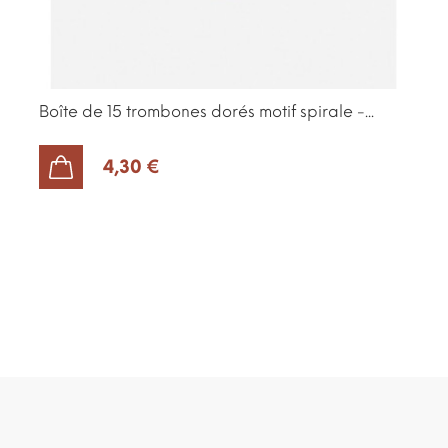
Boîte de 15 trombones dorés motif spirale -...
4,30 €
AJOUTER AU PANIER