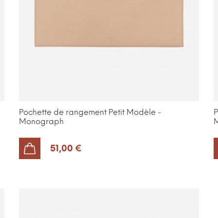
Pochette de rangement Petit Modèle -
P
Monograph
51,00 €
AJOUTER AU PANIER