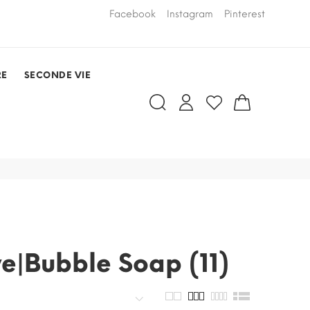
LIVRAISON PAR COURSIER OFFERTE
Facebook
Instagram
Pinterest
dans un rayo
RDV)
RE
SECONDE VIE
e|Bubble Soap (11)