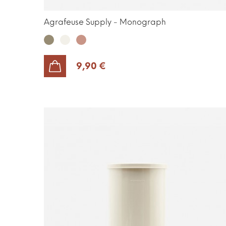
Agrafeuse Supply - Monograph
Kaki
Ecrue
Paprika
9,90 €
AJOUTER AU PANIER