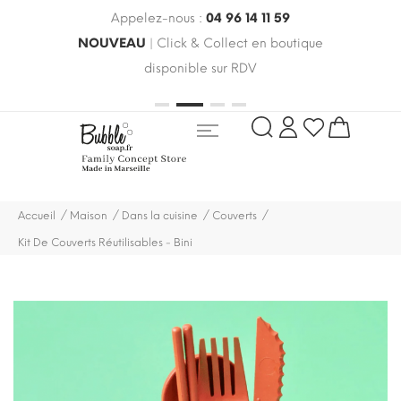
Appelez-nous :
04 96 14 11 59
 le
NOUVEAU
| Click & Collect en boutique
LIV
oldes
disponible sur RDV
rayo
Accueil
Maison
Dans la cuisine
Couverts
Kit De Couverts Réutilisables - Bini