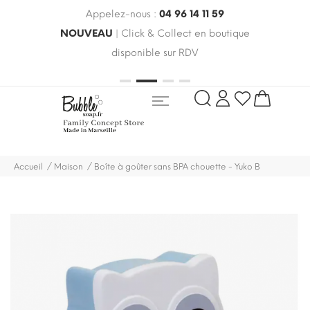
Appelez-nous :
04 96 14 11 59
 le
NOUVEAU
| Click & Collect en boutique
LIV
oldes
disponible sur RDV
rayo
Accueil
Maison
Boîte à goûter sans BPA chouette - Yuko B