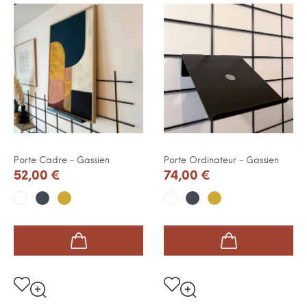
Porte Cadre - Gassien
Porte Ordinateur - Gassien
52,00 €
74,00 €
Noir
Or
Noir
Or
Blanc
Blanc