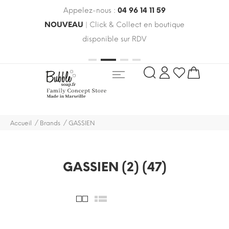
Appelez-nous :
04 96 14 11 59
 le
NOUVEAU
| Click & Collect en boutique
LIV
oldes
disponible sur RDV
rayo
Accueil
Brands
GASSIEN
GASSIEN (2) (47)