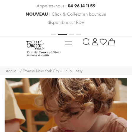
Appelez-nous :
04 96 14 11 59
 le
NOUVEAU
| Click & Collect en boutique
LIV
oldes
disponible sur RDV
rayo
Accueil
Trousse New York City - Hello Hossy