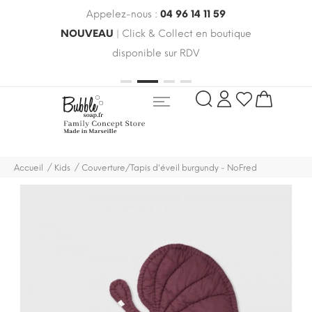
Appelez-nous :
04 96 14 11 59
 le
NOUVEAU
| Click & Collect en boutique
LIV
oldes
disponible sur RDV
rayo
Accueil
Kids
Couverture/Tapis d'éveil burgundy - NoFred