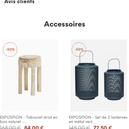
Avis clients
Accessoires
-50%
-50%
EXPOSITION - Tabouret droit en
EXPOSITION - Set de 2 lanternes
bois naturel -...
en métal vert...
168,00 €
84,00 €
145,00 €
72,50 €