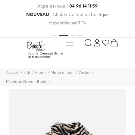
Appelez-nous :
04 96 14 11 59
 le
NOUVEAU
| Click & Collect en boutique
LIV
oldes
disponible sur RDV
rayo
Accueil
Kids
Mode
Mode enfant
Vestes
Manteau Zebre - Bonton