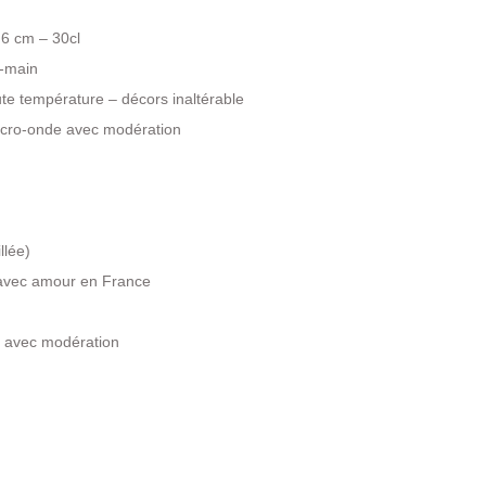
 6 cm – 30cl
t-main
ute température – décors inaltérable
Micro-onde avec modération
llée)
t avec amour en France
 : avec modération