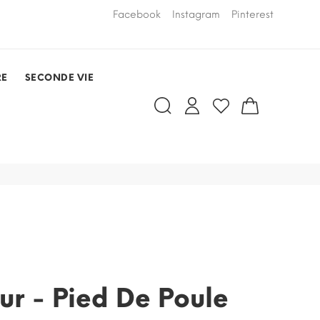
LIVRAISON PAR COURSIER OFFERTE
Facebook
Instagram
Pinterest
dans un rayo
RDV)
RE
SECONDE VIE
eur - Pied De Poule