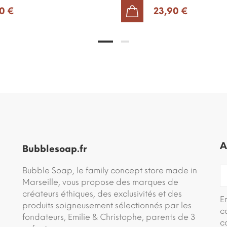
0 €
23,90 €
AJOUTER AU PANIER
A
Bubblesoap.fr
Bubble Soap, le family concept store made in
Marseille, vous propose des marques de
créateurs éthiques, des exclusivités et des
E
produits soigneusement sélectionnés par les
c
fondateurs, Emilie & Christophe, parents de 3
c