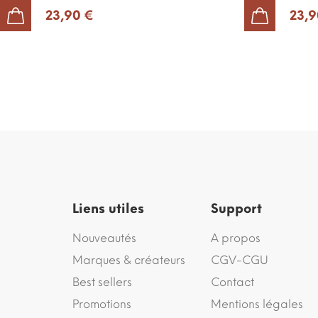
23,90 €
23,9
AJOUTER AU PANIER
AJOUTER AU PANIER
Liens utiles
Support
Nouveautés
A propos
Marques & créateurs
CGV-CGU
Best sellers
Contact
Promotions
Mentions légales