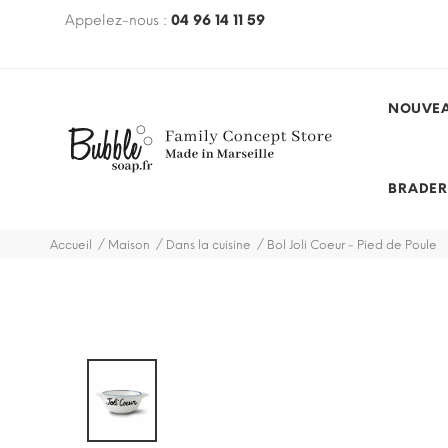
€ avec le code
Appelez-nous :
BUBBLEFREE
04 96 14 11 59
(hors mobilier, hors
des et promotions)
NOUVEA
BRADER
Accueil
Maison
Dans la cuisine
Bol Joli Coeur - Pied de Poule