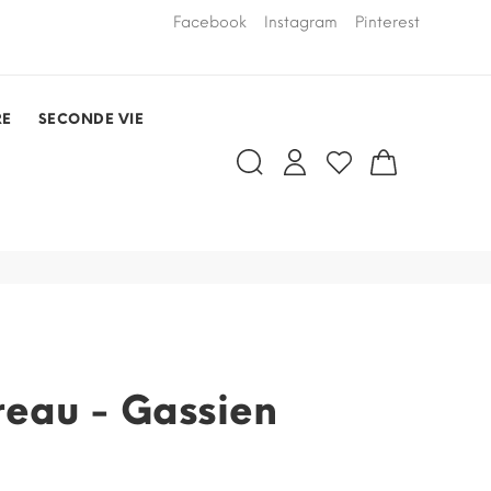
LIVRAISON PAR COURSIER OFFERTE
Facebook
Instagram
Pinterest
dans un rayo
RDV)
RE
SECONDE VIE
reau - Gassien