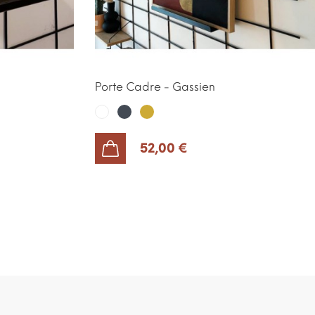
Porte Cadre - Gassien
Noir
Or
Blanc
52,00 €
AJOUTER AU PANIER