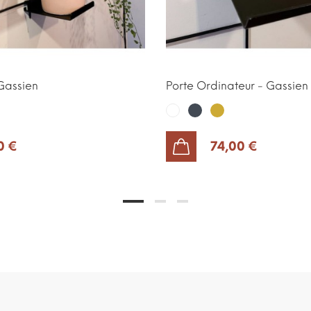
Gassien
Porte Ordinateur - Gassien
Noir
Or
Blanc
0 €
74,00 €
AJOUTER AU PANIER