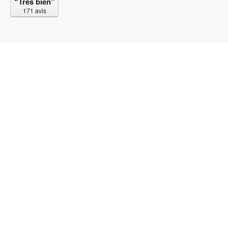
“Très bien”
171 avis
© 2017-2023 Bubble SAS. Tous droits réservés. Un 