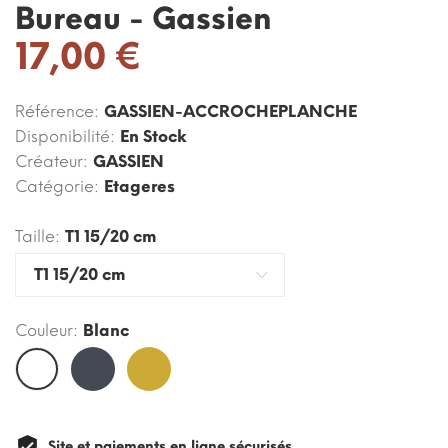
Bureau - Gassien
17,00 €
Référence:
GASSIEN-ACCROCHEPLANCHE
Disponibilité:
En Stock
Créateur:
GASSIEN
Catégorie:
Etageres
Taille:
T1 15/20 cm
Couleur:
Blanc
Noir
Or
Blanc
Site et paiements en ligne sécurisés