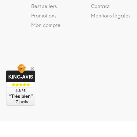
Best sellers
Contact
Promotions
Mentions légales
Mon compte
KING-AVIS
4.8 / 5
“Très bien”
171 avis
© 2017-2023 Bubble SAS. Tous droits réservés. Un 